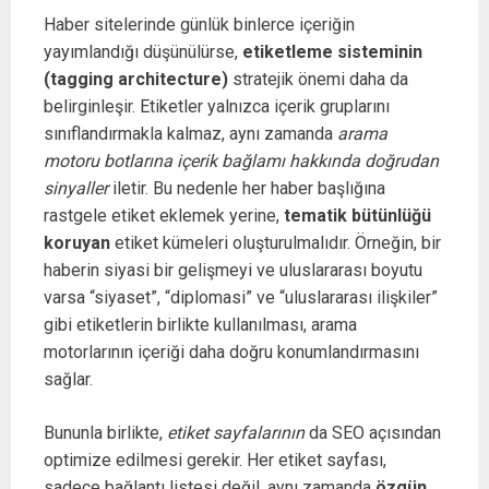
Haber sitelerinde günlük binlerce içeriğin
yayımlandığı düşünülürse,
etiketleme sisteminin
(tagging architecture)
stratejik önemi daha da
belirginleşir. Etiketler yalnızca içerik gruplarını
sınıflandırmakla kalmaz, aynı zamanda
arama
motoru botlarına içerik bağlamı hakkında doğrudan
sinyaller
iletir. Bu nedenle her haber başlığına
rastgele etiket eklemek yerine,
tematik bütünlüğü
koruyan
etiket kümeleri oluşturulmalıdır. Örneğin, bir
haberin siyasi bir gelişmeyi ve uluslararası boyutu
varsa “siyaset”, “diplomasi” ve “uluslararası ilişkiler”
gibi etiketlerin birlikte kullanılması, arama
motorlarının içeriği daha doğru konumlandırmasını
sağlar.
Bununla birlikte,
etiket sayfalarının
da SEO açısından
optimize edilmesi gerekir. Her etiket sayfası,
sadece bağlantı listesi değil, aynı zamanda
özgün