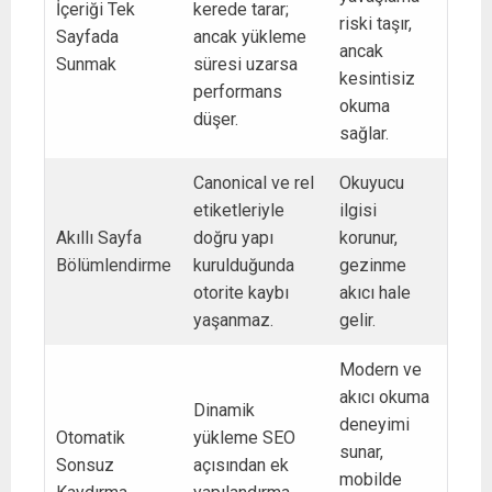
İçeriği Tek
kerede tarar;
riski taşır,
Sayfada
ancak yükleme
ancak
Sunmak
süresi uzarsa
kesintisiz
performans
okuma
düşer.
sağlar.
Canonical ve rel
Okuyucu
etiketleriyle
ilgisi
Akıllı Sayfa
doğru yapı
korunur,
Bölümlendirme
kurulduğunda
gezinme
otorite kaybı
akıcı hale
yaşanmaz.
gelir.
Modern ve
akıcı okuma
Dinamik
deneyimi
Otomatik
yükleme SEO
sunar,
Sonsuz
açısından ek
mobilde