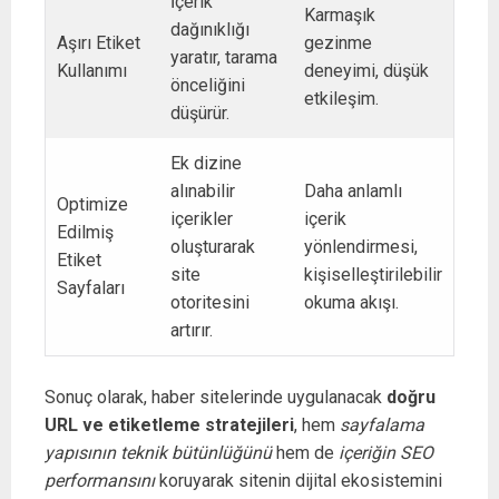
İçerik
Karmaşık
dağınıklığı
Aşırı Etiket
gezinme
yaratır, tarama
Kullanımı
deneyimi, düşük
önceliğini
etkileşim.
düşürür.
Ek dizine
alınabilir
Daha anlamlı
Optimize
içerikler
içerik
Edilmiş
oluşturarak
yönlendirmesi,
Etiket
site
kişiselleştirilebilir
Sayfaları
otoritesini
okuma akışı.
artırır.
Sonuç olarak, haber sitelerinde uygulanacak
doğru
URL ve etiketleme stratejileri
, hem
sayfalama
yapısının teknik bütünlüğünü
hem de
içeriğin SEO
performansını
koruyarak sitenin dijital ekosistemini