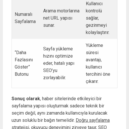
Kullanıcı
Arama motorlarına
kontrolü
Numaralı
net URL yapısı
sağlar,
Sayfalama
sunar.
gezinmeyi
kolaylaştırır.
Yükleme
Sayfa yükleme
“Daha
süresi
hızını optimize
Fazlasını
avantajı,
eder, hatalı yapı
Göster”
kullanıcı
SEO’yu
Butonu
tercihini öne
zorlayabilir.
çıkarır.
Sonuç olarak
, haber sitelerinde etkileyici bir
sayfalama yapısı oluşturmak sadece teknik bir
seçim değil, aynı zamanda kullanıcıyla kurulacak
uzun soluklu bir bağın temelidir.
Doğru sayfalama
stratejisi
, okuyucu deneyimini zirveye taşır, SEO