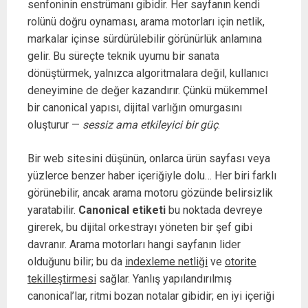
senfoninin enstrümanı gibidir. Her sayfanın kendi
rolünü doğru oynaması, arama motorları için netlik,
markalar içinse sürdürülebilir görünürlük anlamına
gelir. Bu süreçte teknik uyumu bir sanata
dönüştürmek, yalnızca algoritmalara değil, kullanıcı
deneyimine de değer kazandırır. Çünkü mükemmel
bir canonical yapısı, dijital varlığın omurgasını
oluşturur —
sessiz ama etkileyici bir güç
.
Bir web sitesini düşünün, onlarca ürün sayfası veya
yüzlerce benzer haber içeriğiyle dolu… Her biri farklı
görünebilir, ancak arama motoru gözünde belirsizlik
yaratabilir.
Canonical etiketi
bu noktada devreye
girerek, bu dijital orkestrayı yöneten bir şef gibi
davranır. Arama motorları hangi sayfanın lider
olduğunu bilir; bu da
indexleme netliği
ve
otorite
tekilleştirmesi
sağlar. Yanlış yapılandırılmış
canonical’lar, ritmi bozan notalar gibidir; en iyi içeriği