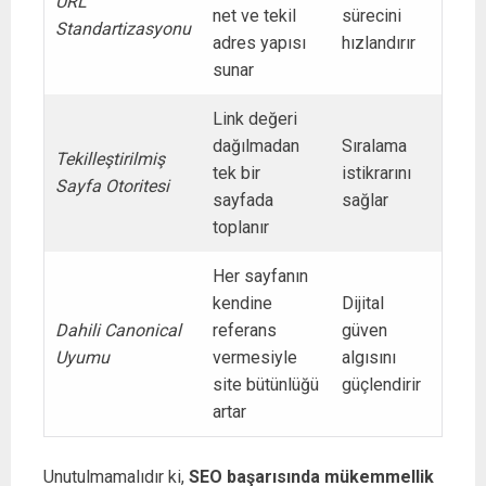
URL
net ve tekil
sürecini
Standartizasyonu
adres yapısı
hızlandırır
sunar
Link değeri
dağılmadan
Sıralama
Tekilleştirilmiş
tek bir
istikrarını
Sayfa Otoritesi
sayfada
sağlar
toplanır
Her sayfanın
kendine
Dijital
Dahili Canonical
referans
güven
Uyumu
vermesiyle
algısını
site bütünlüğü
güçlendirir
artar
Unutulmamalıdır ki,
SEO başarısında mükemmellik