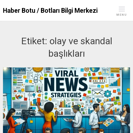
Skip
Haber Botu / Botları Bilgi Merkezi
to
MENU
content
Etiket:
olay ve skandal
başlıkları