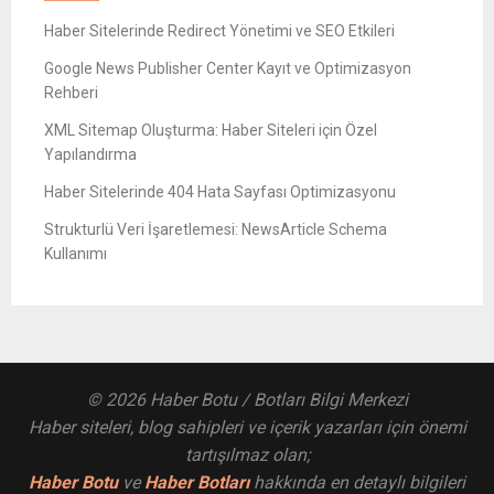
Haber Sitelerinde Redirect Yönetimi ve SEO Etkileri
Google News Publisher Center Kayıt ve Optimizasyon
Rehberi
XML Sitemap Oluşturma: Haber Siteleri için Özel
Yapılandırma
Haber Sitelerinde 404 Hata Sayfası Optimizasyonu
Strukturlü Veri İşaretlemesi: NewsArticle Schema
Kullanımı
© 2026 Haber Botu / Botları Bilgi Merkezi
Haber siteleri, blog sahipleri ve içerik yazarları için önemi
tartışılmaz olan;
Haber Botu
ve
Haber Botları
hakkında en detaylı bilgileri